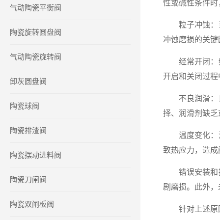
性或碱性条件时
气动陶瓷平衡阀
粒子冲蚀：当
陶瓷旋转圆盘阀
冲蚀磨损的关键
气动陶瓷旋转阀
经常开闭：频
开启和关闭过程
卸灰圆盘阀
不良润滑：良
陶瓷球阀
择、润滑剂缺乏
陶瓷排渣阀
温度变化：温
致热应力，造成
陶瓷摆动进料阀
错误安装和操
陶瓷刀闸阀
剧磨损。此外，
陶瓷双闸板阀
针对上述原因