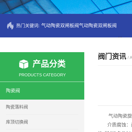
热门关键词:
气动陶瓷双闸板阀气动陶瓷双闸板阀
PZ73
阀门资讯
/ 
产品分类
PRODUCTS CATEGORY
陶瓷阀
陶瓷落料阀
气动陶瓷旋转
库顶切换阀
介质腐蚀：阀