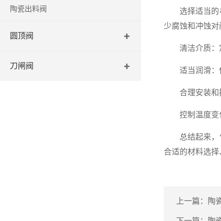
陶瓷出料阀
选择适当的材
少腐蚀和冲蚀对
圆顶阀
清洁介质：定
刀闸阀
适当润滑：使用
合理安装和操作
控制温度变化
总结起来，气
合适的材料选择
上一篇：
陶
下一篇：
陶