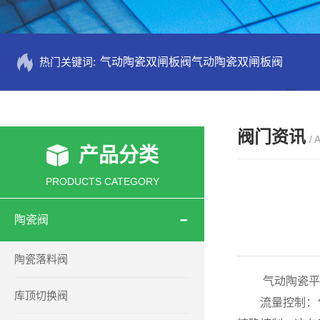
热门关键词:
气动陶瓷双闸板阀气动陶瓷双闸板阀
PZ73
阀门资讯
/ 
产品分类
PRODUCTS CATEGORY
陶瓷阀
陶瓷落料阀
气动陶瓷平衡
库顶切换阀
流量控制：气