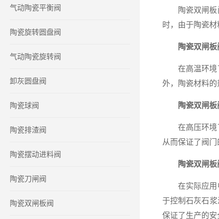
气动陶瓷平衡阀
陶瓷双闸板阀
时，由于陶瓷材
陶瓷旋转圆盘阀
陶瓷双闸板
气动陶瓷旋转阀
在高温环境下
卸灰圆盘阀
外，陶瓷材料的
陶瓷球阀
陶瓷双闸板
在高压环境下
陶瓷排渣阀
从而保证了阀门
陶瓷摆动进料阀
陶瓷双闸板
陶瓷刀闸阀
在实际应用中
于控制石灰石浆
陶瓷双闸板阀
保证了生产的安