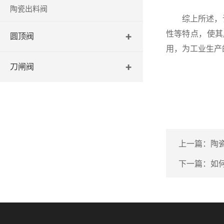
陶瓷出料阀
综上所述，该
性等特点，使其
圆顶阀
用，为工业生产
刀闸阀
上一篇：
陶
下一篇：
如