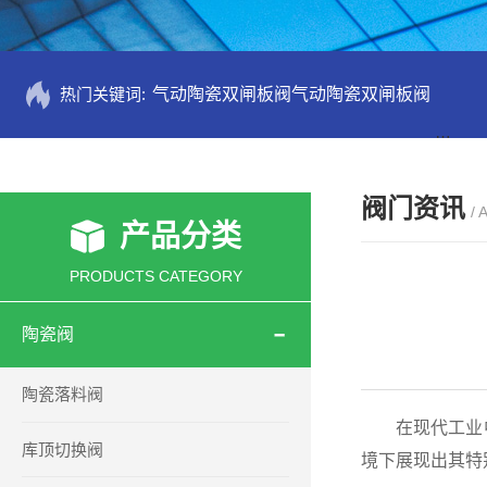
热门关键词:
气动陶瓷双闸板阀气动陶瓷双闸板阀
PZ73
阀门资讯
/ 
产品分类
PRODUCTS CATEGORY
陶瓷阀
陶瓷落料阀
在现代工业中
库顶切换阀
境下展现出其特