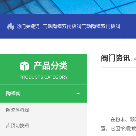
热门关键词:
气动陶瓷双闸板阀气动陶瓷双闸板阀
PZ73
阀门资讯
/ 
产品分类
PRODUCTS CATEGORY
陶瓷阀
陶瓷落料阀
在粉末、颗粒
库顶切换阀
置，它因*的耐