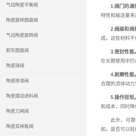
气动陶瓷平衡阀
1.阀门的
特性和输送量来
陶瓷旋转圆盘阀
2.阀座和
气动陶瓷旋转阀
成。这些材料不
卸灰圆盘阀
3.密封性能
在长期使用中仍
陶瓷球阀
4.耐磨性能
陶瓷排渣阀
合理的流体动力
陶瓷摆动进料阀
5.操作扭矩
和成本，同时降
陶瓷刀闸阀
此外，可靠性
陶瓷双闸板阀
如，是否可以轻