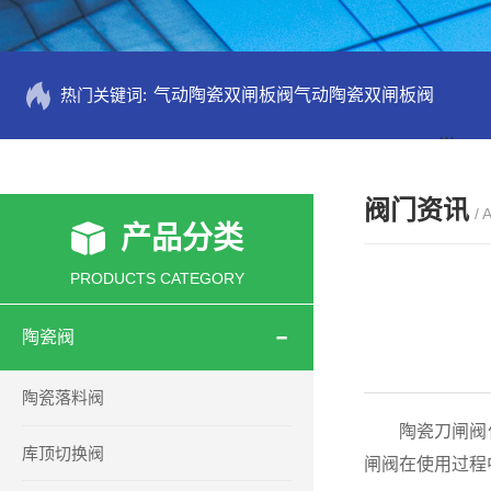
热门关键词:
气动陶瓷双闸板阀气动陶瓷双闸板阀
PZ73
阀门资讯
/ 
产品分类
PRODUCTS CATEGORY
陶瓷阀
陶瓷落料阀
陶瓷刀闸阀作
库顶切换阀
闸阀在使用过程