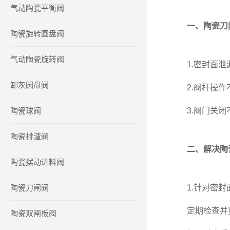
气动陶瓷平衡阀
一、陶瓷刀
陶瓷旋转圆盘阀
气动陶瓷旋转阀
1.密封面泄漏
卸灰圆盘阀
2.阀杆操作不
陶瓷球阀
3.阀门关闭不
陶瓷排渣阀
二、解决陶
陶瓷摆动进料阀
陶瓷刀闸阀
1.针对密封
定期检查并更
陶瓷双闸板阀