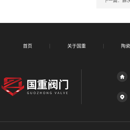
下一篇：
解
首页
关于国重
陶