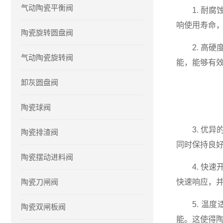
气动陶瓷平衡阀
1. 耐腐
响使用寿命
陶瓷旋转圆盘阀
2. 高硬
气动陶瓷旋转阀
能，能够有
卸灰圆盘阀
陶瓷球阀
3. 优异
陶瓷排渣阀
同时保持良
陶瓷摆动进料阀
4. 快速
陶瓷刀闸阀
快速响应，
5. 温度
陶瓷双闸板阀
能。这使得