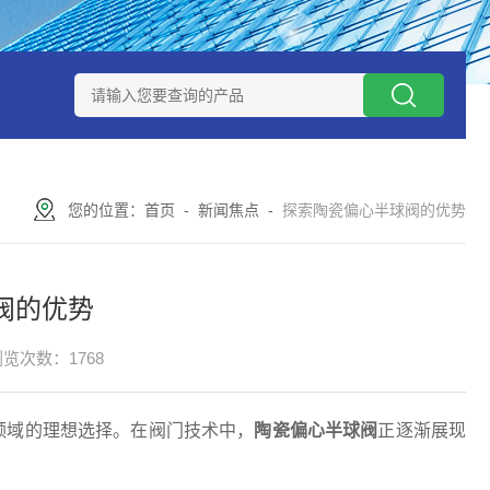
进料阀系列
气动陶瓷出料阀
陶瓷三通阀
陶瓷偏心半球阀
陶瓷落
您的位置：
首页
-
新闻焦点
-
探索陶瓷偏心半球阀的优势
阀的优势
览次数：1768
域的理想选择。在阀门技术中，
陶瓷偏心半球阀
正逐渐展现