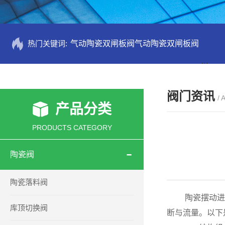
热门关键词:
气动陶瓷双闸板阀气动陶瓷双闸板阀
PZ73
阀门资讯
/ 
产品分类
PRODUCTS CATEGORY
陶瓷阀
陶瓷落料阀
陶瓷摆动进料
库顶切换阀
断与流量。以下