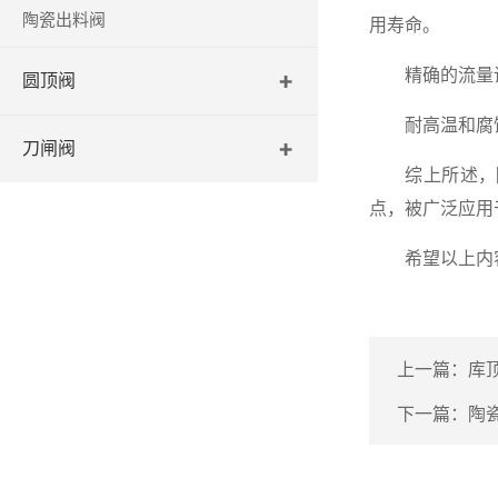
陶瓷出料阀
用寿命。
精确的流量调节
圆顶阀
耐高温和腐蚀
刀闸阀
综上所述，陶
点，被广泛应用
希望以上内容
上一篇：
库
下一篇：
陶