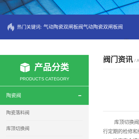
热门关键词:
气动陶瓷双闸板阀气动陶瓷双闸板阀
PZ73
阀门资讯
/ 
产品分类
PRODUCTS CATEGORY
陶瓷阀
陶瓷落料阀
库顶切换阀（
库顶切换阀
行定期的检修和