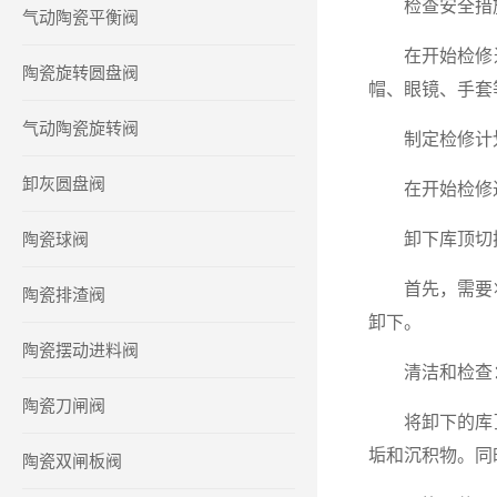
检查安全措
气动陶瓷平衡阀
在开始检修过
陶瓷旋转圆盘阀
帽、眼镜、手套
气动陶瓷旋转阀
制定检修计
卸灰圆盘阀
在开始检修过程
陶瓷球阀
卸下库顶切
首先，需要将
陶瓷排渣阀
卸下。
陶瓷摆动进料阀
清洁和检查
陶瓷刀闸阀
将卸下的库顶
垢和沉积物。同
陶瓷双闸板阀