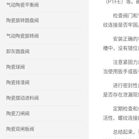
（PTFE）等
气动陶瓷平衡阀
检查阀门和管
陶瓷旋转圆盘阀
纹连接是否牢固
气动陶瓷旋转阀
安装正确的密
槽中，没有错位
卸灰圆盘阀
注意紧固力度
陶瓷球阀
当使用扳手或扳
陶瓷排渣阀
进行密封性能
是否存在泄漏现
陶瓷摆动进料阀
定期检查和维
陶瓷刀闸阀
活性、螺纹连接
陶瓷双闸板阀
总结起来，要