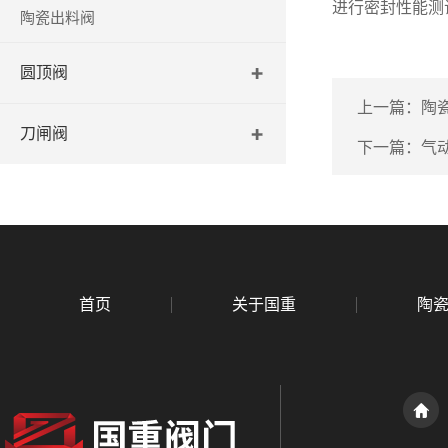
进行密封性能测
陶瓷出料阀
圆顶阀
上一篇：
陶
刀闸阀
下一篇：
气
首页
关于国重
陶