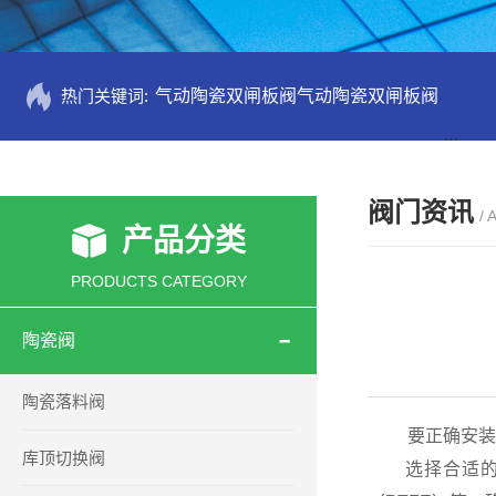
热门关键词:
气动陶瓷双闸板阀气动陶瓷双闸板阀
PZ73
阀门资讯
/ 
产品分类
PRODUCTS CATEGORY
陶瓷阀
陶瓷落料阀
要正确安装陶
库顶切换阀
选择合适的