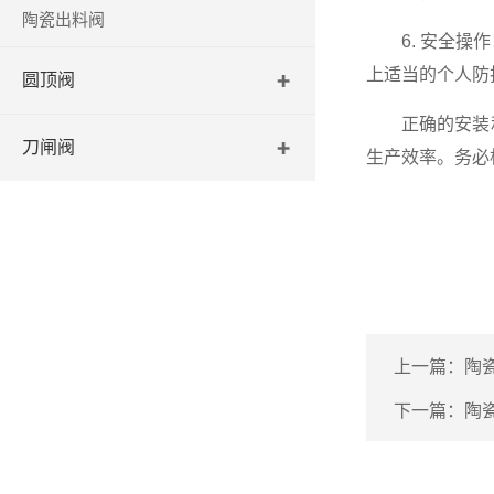
陶瓷出料阀
6. 安全操作
上适当的个人防
圆顶阀
正确的安装和
刀闸阀
生产效率。务必
上一篇：
陶
下一篇：
陶