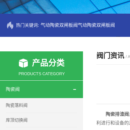
热门关键词:
气动陶瓷双闸板阀气动陶瓷双闸板阀
PZ73
阀门资讯
/ 
产品分类
PRODUCTS CATEGORY
陶瓷阀
陶瓷落料阀
陶瓷排渣阀
库顶切换阀
利进行和设备的